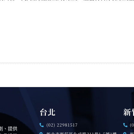
台北
新
(02) 22981517
(
劃、提供