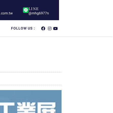
LINE
s.com.tw
@mhg6977n
FOLLOW US :