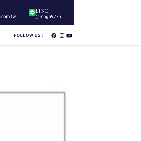
LINE
s.com.tw
@mhg6977n
FOLLOW US :