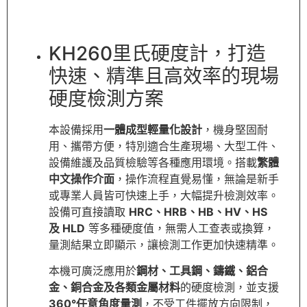
KH260里氏硬度計，打造
快速、精準且高效率的現場
硬度檢測方案
本設備採用
一體成型輕量化設計
，機身堅固耐
用、攜帶方便，特別適合生產現場、大型工件、
設備維護及品質檢驗等各種應用環境。搭載
繁體
中文操作介面
，操作流程直覺易懂，無論是新手
或專業人員皆可快速上手，大幅提升檢測效率。
設備可直接讀取
HRC、HRB、HB、HV、HS
及 HLD
等多種硬度值，無需人工查表或換算，
量測結果立即顯示，讓檢測工作更加快速精準。
本機可廣泛應用於
鋼材、工具鋼、鑄鐵、鋁合
金、銅合金及各類金屬材料
的硬度檢測，並支援
360°任意角度量測
，不受工件擺放方向限制，