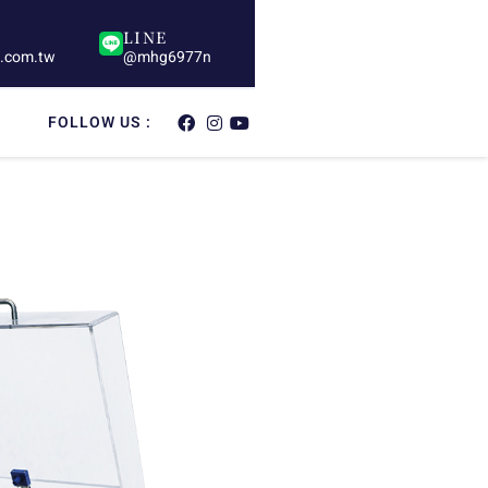
LINE
s.com.tw
@mhg6977n
FOLLOW US :