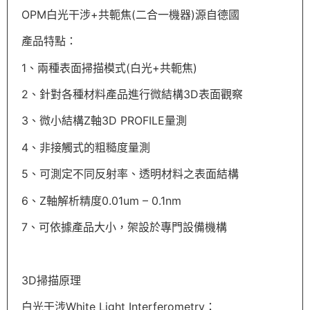
OPM白光干涉+共軛焦(二合一機器)源自德國
產品特點：
1、兩種表面掃描模式(白光+共軛焦)
2、針對各種材料產品進行微結構3D表面觀察
3、微小結構Z軸3D PROFILE量測
4、非接觸式的粗糙度量測
5、可測定不同反射率、透明材料之表面結構
6、Z軸解析精度0.01um – 0.1nm
7、可依據產品大小，架設於專門設備機構
3D掃描原理
白光干涉
White Light Interferometry
：