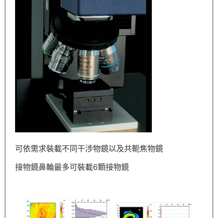
可依需求裝載不同干涉物鏡以及共軛焦物鏡
接物鏡鼻輪最多可裝載6顆接物鏡